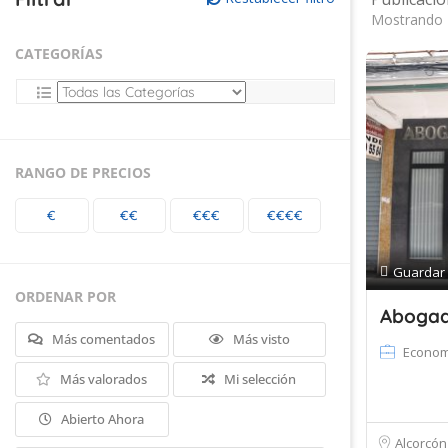
Mostrando 
CATEGORÍAS
RANGO DE PRECIOS
€
€€
€€€
€€€€
Guardar
ORDENAR POR
Abogad
Más comentados
Más visto
Econom
Más valorados
Mi selección
Abierto Ahora
Alcorcón