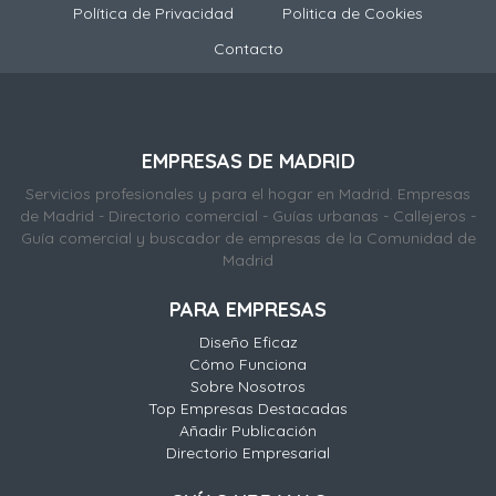
Política de Privacidad
Politica de Cookies
Contacto
EMPRESAS DE MADRID
Servicios profesionales y para el hogar en Madrid. Empresas
de Madrid - Directorio comercial - Guías urbanas - Callejeros -
Guía comercial y buscador de empresas de la Comunidad de
Madrid
PARA EMPRESAS
Diseño Eficaz
Cómo Funciona
Sobre Nosotros
Top Empresas Destacadas
Añadir Publicación
Directorio Empresarial