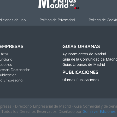
diciones de uso
Política de Privacidad
Politica de Cooki
 EMPRESAS
GUÍAS URBANAS
Ayuntamientos de Madrid
ficaz
Guía de la Comunidad de Madri
unciona
Guias Urbanas de Madrid
osotros
resas Destacadas
PUBLICACIONES
ublicación
Ultimas Publicaciones
io Empresarial
esas - Directorio Empresarial de Madrid - Guia Comercial y de Serv
Todos los Derechos Reservados. Diseñado por
Gonzaver Ediciones