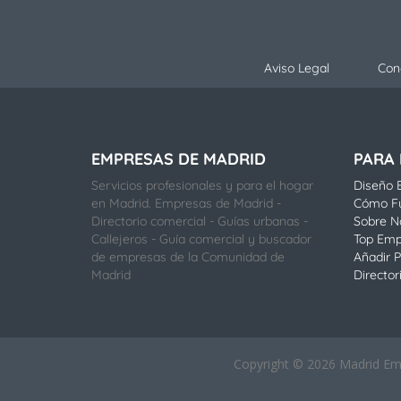
i
f
i
c
Aviso Legal
Con
a
c
i
ó
n
EMPRESAS DE MADRID
PARA
*
Servicios profesionales y para el hogar
Diseño E
en Madrid. Empresas de Madrid -
Cómo F
Directorio comercial - Guías urbanas -
Sobre N
Callejeros - Guía comercial y buscador
Top Emp
de empresas de la Comunidad de
Añadir P
Madrid
Director
Copyright © 2026 Madrid Empr