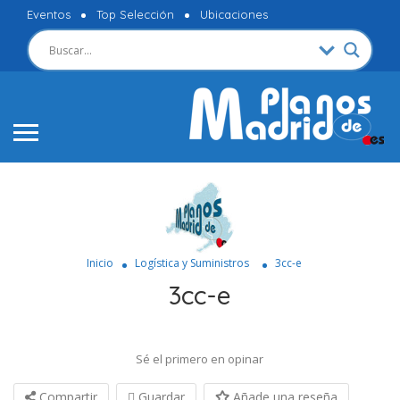
Eventos
Top Selección
Ubicaciones
Inicio
Logística y Suministros
3cc-e
3cc-e
Sé el primero en opinar
Compartir
Guardar
Añade una reseña