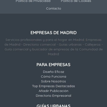
Política de Privacidad
Politica de Cookies
Contacto
EMPRESAS DE MADRID
Servicios profesionales y para el hogar en Madrid. Empresas
de Madrid - Directorio comercial - Guías urbanas - Callejeros -
Guía comercial y buscador de empresas de la Comunidad de
Madrid
PARA EMPRESAS
Diseño Eficaz
Cómo Funciona
Sobre Nosotros
Top Empresas Destacadas
Añadir Publicación
Directorio Empresarial
GUÍAS URBANAS