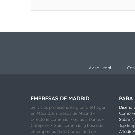
Aviso Legal
Con
EMPRESAS DE MADRID
PARA
Servicios profesionales y para el hogar
Diseño E
en Madrid. Empresas de Madrid -
Cómo F
Directorio comercial - Guías urbanas -
Sobre N
Callejeros - Guía comercial y buscador
Top Emp
de empresas de la Comunidad de
Añadir P