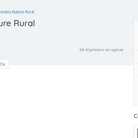
entos Nature Rural
re Rural
Sé el primero en opinar
eña
C