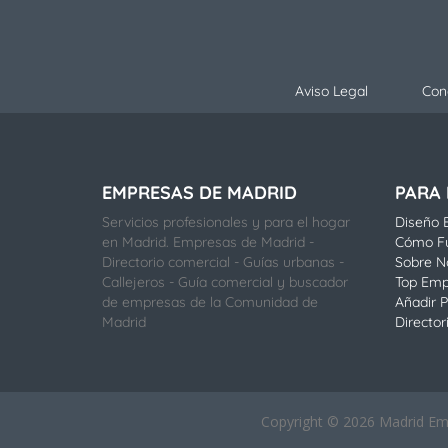
Aviso Legal
Con
EMPRESAS DE MADRID
PARA
Servicios profesionales y para el hogar
Diseño E
en Madrid. Empresas de Madrid -
Cómo F
Directorio comercial - Guías urbanas -
Sobre N
Callejeros - Guía comercial y buscador
Top Emp
de empresas de la Comunidad de
Añadir P
Madrid
Director
Copyright © 2026 Madrid Empr