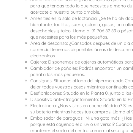
para que tengas todo lo que necesitas a mano duran
acércate a nuestro punto amable.
Amenities en la sala de lactancia: ¿Se te ha olvi
hidratante, toallitas, suero, colonia, gasas, un cal
desechables y talco. Llama al 91 706 82 89 o pása
que necesites para los más pequeños.
Área de descanso: ¿Cansados después de un día d
comercial tenemos disponibles áreas de descanso 
electrónicos.
Cajeros: Disponemos de cajeros automáticos para
Cambiador de pañales: Podrás encontrar un cambi
pañal a los más pequeños.
Consignas: Situadas al lado del hipermercado Car
dejar todas vuestras cosas mientras continuáis c
Desfibriladores: Situado en la Planta 0, junto a la
Dispositivo anti-atragantamiento: Situado en la Pl
Electrolinera: ¿Nos visitas en coche eléctrico? Si
su batería mientras haces tus compras. Llama al 9
Embolsador de paraguas: ¡Ni una gota más! ¿Has 
porque está cayendo el diluvio universal? Cuando 
mantener el suelo del centro comercial seco y a p