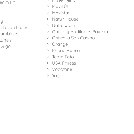
Mister Minit
eam Fit
Móvil Útil
Movistar
Natur House
ny
Naturwash
ilación Láser
Óptica y Audífonos Poveda
Bambinos
Opticalia San Gabino
Lyne’s
Orange
 Gilgo
Phone House
Team Foto
USA Fitness
Vodafone
Yoigo