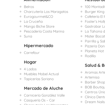
Belros
100 Montadi
Charcutería Los Maragatos
Burger King
Eurogourmet&CO
Cafetería El
La Cruceña
Foster’s Ho
Mango Biche Store
Gastrobar L
Pescadería Costa Marina
La Tahona d
Suna
Mister Boca
Parrilla y S
Hipermercado
Pizzería Do
Planeta Hot
Carrefour
Rodilla
Hogar
Salud & B
4 Lados
Aromas Arte
Muebles Mobel Actual
Artemisa
Tapicerías Soriano
Barber Sho
BOB Boutiq
Mercado de Aluche
Centros Úni
Carnicería González Valle
Clínica Dent
Casquería Os – Car
Dream Nails