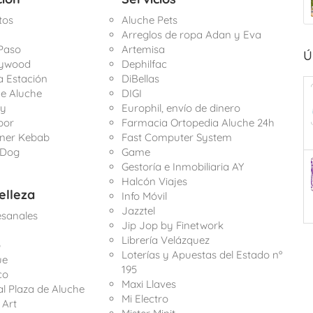
tos
Aluche Pets
Arreglos de ropa Adan y Eva
 Paso
Artemisa
Ú
llywood
Dephilfac
a Estación
DiBellas
e Aluche
DIGI
ty
Europhil, envío de dinero
abor
Farmacia Ortopedia Aluche 24h
nner Kebab
Fast Computer System
 Dog
Game
Gestoría e Inmobiliaria AY
Halcón Viajes
elleza
Info Móvil
Jazztel
sanales
Jip Jop by Finetwork
Librería Velázquez
p
Loterías y Apuestas del Estado nº
ue
195
co
Maxi Llaves
al Plaza de Aluche
Mi Electro
 Art