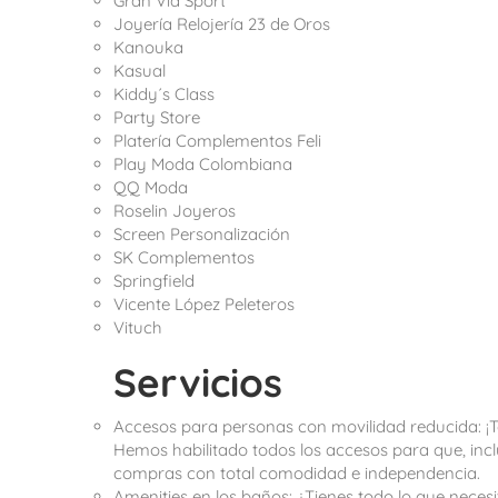
Gran Vía Sport
Joyería Relojería 23 de Oros
Kanouka
Kasual
Kiddy´s Class
Party Store
Platería Complementos Feli
Play Moda Colombiana
QQ Moda
Roselin Joyeros
Screen Personalización
SK Complementos
Springfield
Vicente López Peleteros
Vituch
Servicios
Accesos para personas con movilidad reducida: ¡T
Hemos habilitado todos los accesos para que, in
compras con total comodidad e independencia.
Amenities en los baños: ¿Tienes todo lo que nece