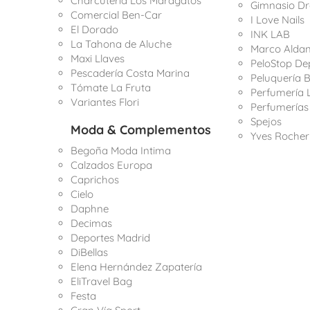
Charcutería Los Maragatos
Gimnasio Dr
Comercial Ben-Car
I Love Nails
El Dorado
INK LAB
La Tahona de Aluche
Marco Alda
Maxi Llaves
PeloStop Dep
Pescadería Costa Marina
Peluquería 
Tómate La Fruta
Perfumería 
Variantes Flori
Perfumerías
Spejos
Moda & Complementos
Yves Rocher
Begoña Moda Intima
Calzados Europa
Caprichos
Cielo
Daphne
Decimas
Deportes Madrid
DiBellas
Elena Hernández Zapatería
EliTravel Bag
Festa