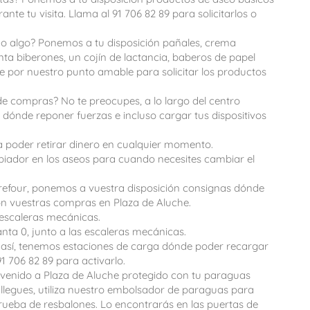
te tu visita. Llama al 91 706 82 89 para solicitarlos o
dado algo? Ponemos a tu disposición pañales, crema
ienta biberones, un cojín de lactancia, baberos de papel
te por nuestro punto amable para solicitar los productos
e compras? No te preocupes, a lo largo del centro
dónde reponer fuerzas e incluso cargar tus dispositivos
 poder retirar dinero en cualquier momento.
ador en los aseos para cuando necesites cambiar el
refour, ponemos a vuestra disposición consignas dónde
on vuestras compras en Plaza de Aluche.
s escaleras mecánicas.
anta 0, junto a las escaleras mecánicas.
 es así, tenemos estaciones de carga dónde poder recargar
1 706 82 89 para activarlo.
venido a Plaza de Aluche protegido con tu paraguas
llegues, utiliza nuestro embolsador de paraguas para
rueba de resbalones. Lo encontrarás en las puertas de