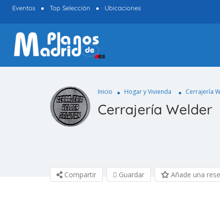
Eventos
Top Selección
Ubicaciones
Inicio
Hogar y Vivienda
Cerrajería 
Cerrajería Welder
Compartir
Guardar
Añade una res