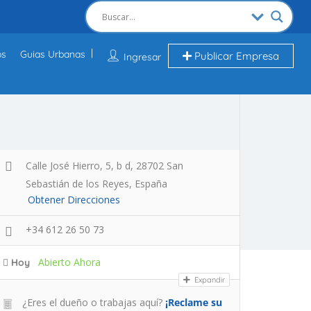
os
Guias Urbanas
Publicar Empresa
Ingresar
Calle José Hierro, 5, b d, 28702 San
Sebastián de los Reyes, España
Obtener Direcciones
+34 612 26 50 73
Abierto Ahora
Hoy
Expandir
¿Eres el dueño o trabajas aquí?
¡Reclame su