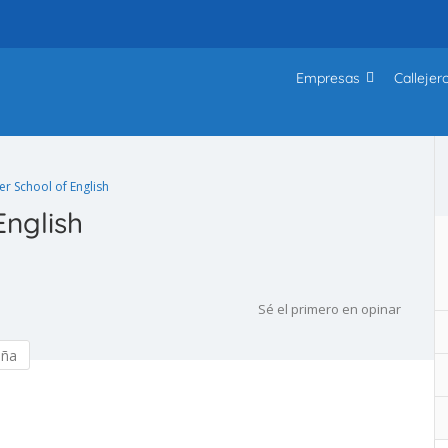
Empresas
Callejer
er School of English
English
Sé el primero en opinar
eña