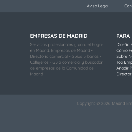
Aviso Legal
Con
EMPRESAS DE MADRID
PARA
Servicios profesionales y para el hogar
Diseño E
en Madrid. Empresas de Madrid -
Cómo F
Directorio comercial - Guías urbanas -
Sobre N
Callejeros - Guía comercial y buscador
Top Emp
de empresas de la Comunidad de
Añadir P
Madrid
Director
Copyright © 2026 Madrid Empr