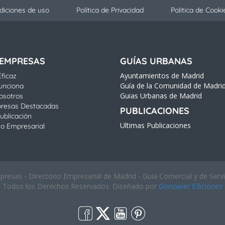
diciones de uso
Política de Privacidad
Politica de Cooki
 EMPRESAS
GUÍAS URBANAS
Ayuntamientos de Madrid
ficaz
Guía de la Comunidad de Madri
unciona
Guias Urbanas de Madrid
osotros
resas Destacadas
PUBLICACIONES
ublicación
Ultimas Publicaciones
io Empresarial
esas - Directorio Empresarial de Madrid - Guia Comercial y de Serv
Todos los Derechos Reservados. Diseñado por
Gonzaver Ediciones