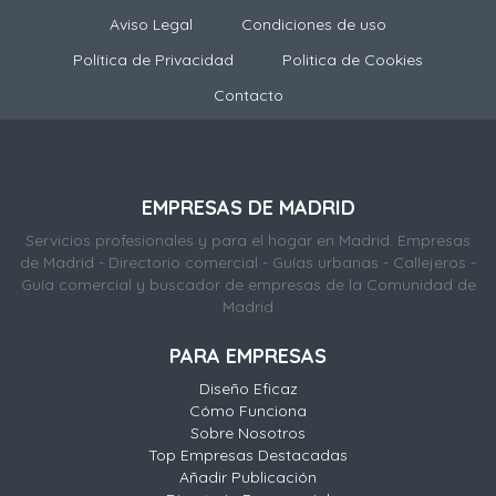
Aviso Legal
Condiciones de uso
Política de Privacidad
Politica de Cookies
Contacto
EMPRESAS DE MADRID
Servicios profesionales y para el hogar en Madrid. Empresas
de Madrid - Directorio comercial - Guías urbanas - Callejeros -
Guía comercial y buscador de empresas de la Comunidad de
Madrid
PARA EMPRESAS
Diseño Eficaz
Cómo Funciona
Sobre Nosotros
Top Empresas Destacadas
Añadir Publicación