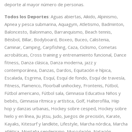
deporte al mayor número de personas.
Todos los Deportes
: Aguas abiertas, Aikido, Alpinismo,
Apnea y pesca submarina, Aquagym, Atletismo, Badminton,
Baloncesto, Balonmano, Barranquismo, Beach tennis,
Béisbol, Billar, Bodyboard, Boxeo, Buceo, Calistenia,
Caminar, Camping, Carpfishing, Caza, Ciclismo, Cometas
acrobáticas, Cross training y entrenamiento funcional, Dance
fitness, Danza clásica, Danza moderna, jazz y
contemporánea, Danzas, Dardos, Equitación e hípica,
Escalada, Esgrima, Esquí, Esquí de fondo, Esquí de travesía,
Fitness, Flamenco, Floorball unihockey, Frontenis, Fútbol,
Fútbol americano, Fútbol sala, Gimnasia Educativa Niños y
bebés, Gimnasia rítmica y artística, Golf, Halterofilia, Hiip
hop y danzas urbanas, Hockey sobre cesped, Hockey sobre
hielo y en línea, Jiu jitsu, Judo, Juegos de precisión, Karate,
Kayaks, Kitesurf y landkite, Lifestyle, Marcha nórdica, Marcha
atlética, Montaña senderismo, Musculación, Natación,