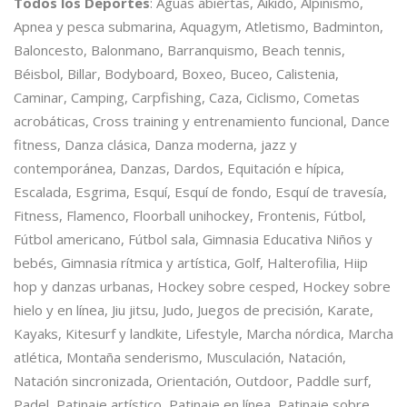
Todos los Deportes
: Aguas abiertas, Aikido, Alpinismo,
Apnea y pesca submarina, Aquagym, Atletismo, Badminton,
Baloncesto, Balonmano, Barranquismo, Beach tennis,
Béisbol, Billar, Bodyboard, Boxeo, Buceo, Calistenia,
Caminar, Camping, Carpfishing, Caza, Ciclismo, Cometas
acrobáticas, Cross training y entrenamiento funcional, Dance
fitness, Danza clásica, Danza moderna, jazz y
contemporánea, Danzas, Dardos, Equitación e hípica,
Escalada, Esgrima, Esquí, Esquí de fondo, Esquí de travesía,
Fitness, Flamenco, Floorball unihockey, Frontenis, Fútbol,
Fútbol americano, Fútbol sala, Gimnasia Educativa Niños y
bebés, Gimnasia rítmica y artística, Golf, Halterofilia, Hiip
hop y danzas urbanas, Hockey sobre cesped, Hockey sobre
hielo y en línea, Jiu jitsu, Judo, Juegos de precisión, Karate,
Kayaks, Kitesurf y landkite, Lifestyle, Marcha nórdica, Marcha
atlética, Montaña senderismo, Musculación, Natación,
Natación sincronizada, Orientación, Outdoor, Paddle surf,
Padel, Patinaje artístico, Patinaje en línea, Patinaje sobre