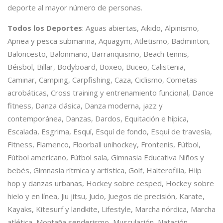
deporte al mayor número de personas.
Todos los Deportes
: Aguas abiertas, Aikido, Alpinismo,
Apnea y pesca submarina, Aquagym, Atletismo, Badminton,
Baloncesto, Balonmano, Barranquismo, Beach tennis,
Béisbol, Billar, Bodyboard, Boxeo, Buceo, Calistenia,
Caminar, Camping, Carpfishing, Caza, Ciclismo, Cometas
acrobáticas, Cross training y entrenamiento funcional, Dance
fitness, Danza clásica, Danza moderna, jazz y
contemporánea, Danzas, Dardos, Equitación e hípica,
Escalada, Esgrima, Esquí, Esquí de fondo, Esquí de travesía,
Fitness, Flamenco, Floorball unihockey, Frontenis, Fútbol,
Fútbol americano, Fútbol sala, Gimnasia Educativa Niños y
bebés, Gimnasia rítmica y artística, Golf, Halterofilia, Hiip
hop y danzas urbanas, Hockey sobre cesped, Hockey sobre
hielo y en línea, Jiu jitsu, Judo, Juegos de precisión, Karate,
Kayaks, Kitesurf y landkite, Lifestyle, Marcha nórdica, Marcha
atlética, Montaña senderismo, Musculación, Natación,