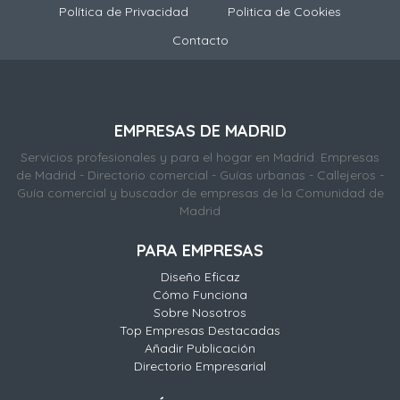
Política de Privacidad
Politica de Cookies
Contacto
EMPRESAS DE MADRID
Servicios profesionales y para el hogar en Madrid. Empresas
de Madrid - Directorio comercial - Guías urbanas - Callejeros -
Guía comercial y buscador de empresas de la Comunidad de
Madrid
PARA EMPRESAS
Diseño Eficaz
Cómo Funciona
Sobre Nosotros
Top Empresas Destacadas
Añadir Publicación
Directorio Empresarial