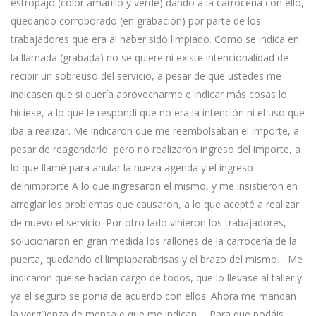
estropajo (color amarillo y verde) dando a la carrocería con ello,
quedando corroborado (en grabación) por parte de los
trabajadores que era al haber sido limpiado. Como se indica en
la llamada (grabada) no se quiere ni existe intencionalidad de
recibir un sobreuso del servicio, a pesar de que ustedes me
indicasen que si quería aprovecharme e indicar más cosas lo
hiciese, a lo que le respondí que no era la intención ni el uso que
iba a realizar. Me indicaron que me reembolsaban el importe, a
pesar de reagendarlo, pero no realizaron ingreso del importe, a
lo que llamé para anular la nueva agenda y el ingreso
delnimprorte A lo que ingresaron el mismo, y me insistieron en
arreglar los problemas que causaron, a lo que acepté a realizar
de nuevo el servicio. Por otro lado vinieron los trabajadores,
solucionaron en gran medida los rallones de la carrocería de la
puerta, quedando el limpiaparabrisas y el brazo del mismo… Me
indicaron que se hacían cargo de todos, que lo llevase al taller y
ya el seguro se ponía de acuerdo con ellos. Ahora me mandan
la vergüenza de mensaje que me indican…. Para que podáis