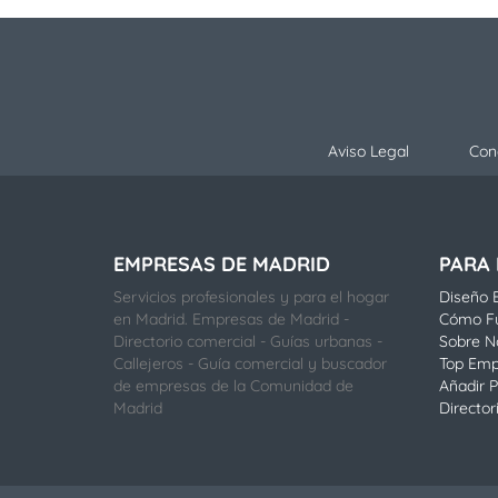
Aviso Legal
Con
EMPRESAS DE MADRID
PARA
Servicios profesionales y para el hogar
Diseño E
en Madrid. Empresas de Madrid -
Cómo F
Directorio comercial - Guías urbanas -
Sobre N
Callejeros - Guía comercial y buscador
Top Emp
de empresas de la Comunidad de
Añadir P
Madrid
Director