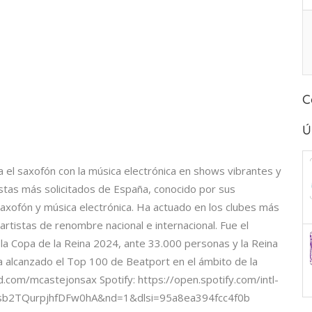
C
Ú
 el saxofón con la música electrónica en shows vibrantes y
stas más solicitados de España, conocido por sus
axofón y música electrónica. Ha actuado en los clubes más
artistas de renombre nacional e internacional. Fue el
 la Copa de la Reina 2024, ante 33.000 personas y la Reina
a alcanzado el Top 100 de Beatport en el ámbito de la
d.com/mcastejonsax Spotify: https://open.spotify.com/intl-
sb2TQurpjhfDFw0hA&nd=1&dlsi=95a8ea394fcc4f0b