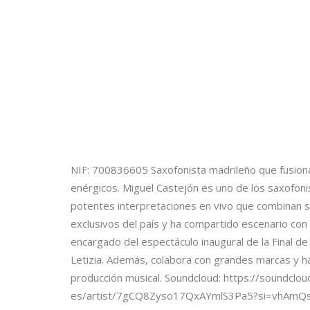
NIF: 700836605 Saxofonista madrileño que fusiona
enérgicos. Miguel Castejón es uno de los saxofoni
potentes interpretaciones en vivo que combinan s
exclusivos del país y ha compartido escenario con 
encargado del espectáculo inaugural de la Final de
Letizia. Además, colabora con grandes marcas y h
producción musical. Soundcloud: https://soundclou
es/artist/7gCQ8Zyso17QxAYmlS3Pa5?si=vhAmQ