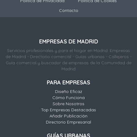
Política de Privacidad
Politica de Cookies
Contacto
EMPRESAS DE MADRID
Servicios profesionales y para el hogar en Madrid. Empresas
de Madrid - Directorio comercial - Guías urbanas - Callejeros -
Guía comercial y buscador de empresas de la Comunidad de
Madrid
PARA EMPRESAS
Diseño Eficaz
Cómo Funciona
Sobre Nosotros
Top Empresas Destacadas
Añadir Publicación
Directorio Empresarial
GUÍAS URBANAS