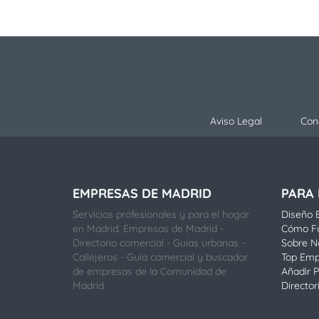
Aviso Legal
Con
EMPRESAS DE MADRID
PARA
Servicios profesionales y para el hogar
Diseño E
en Madrid. Empresas de Madrid -
Cómo F
Directorio comercial - Guías urbanas -
Sobre N
Callejeros - Guía comercial y buscador
Top Emp
de empresas de la Comunidad de
Añadir P
Madrid
Director