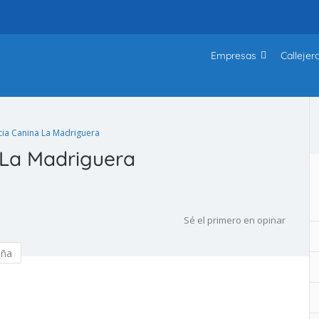
Empresas
Callejer
cia Canina La Madriguera
 La Madriguera
Sé el primero en opinar
eña