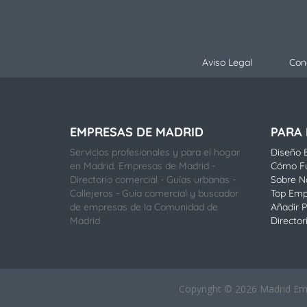
Aviso Legal
Con
EMPRESAS DE MADRID
PARA
Servicios profesionales y para el hogar
Diseño E
en Madrid. Empresas de Madrid -
Cómo F
Directorio comercial - Guías urbanas -
Sobre N
Callejeros - Guía comercial y buscador
Top Emp
de empresas de la Comunidad de
Añadir P
Madrid
Director
Copyright © 2026 Madrid Empr