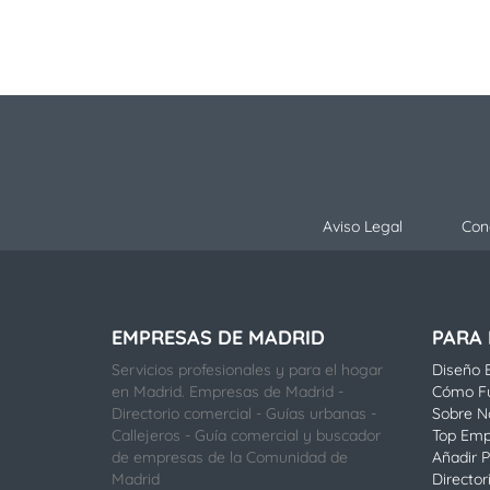
Aviso Legal
Con
EMPRESAS DE MADRID
PARA
Servicios profesionales y para el hogar
Diseño E
en Madrid. Empresas de Madrid -
Cómo F
Directorio comercial - Guías urbanas -
Sobre N
Callejeros - Guía comercial y buscador
Top Emp
de empresas de la Comunidad de
Añadir P
Madrid
Director