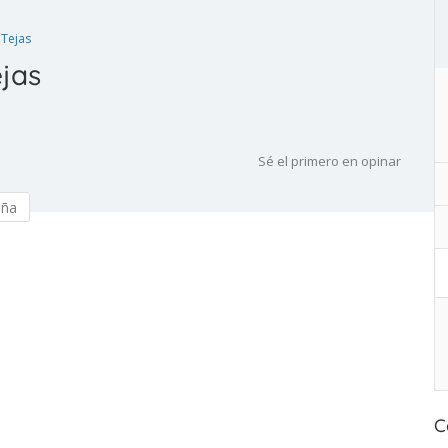
 Tejas
jas
Sé el primero en opinar
eña
C