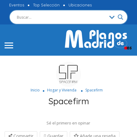
Eventos
Top Selección
Ubicaciones
Inicio
Hogar y Vivienda
Spacefirm
Spacefirm
Sé el primero en opinar
Compartir
Guardar
Añade una reseña