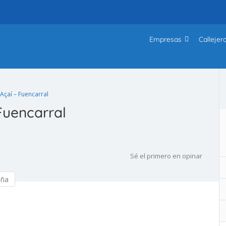
Empresas
Callejer
çaí – Fuencarral
Fuencarral
Sé el primero en opinar
eña