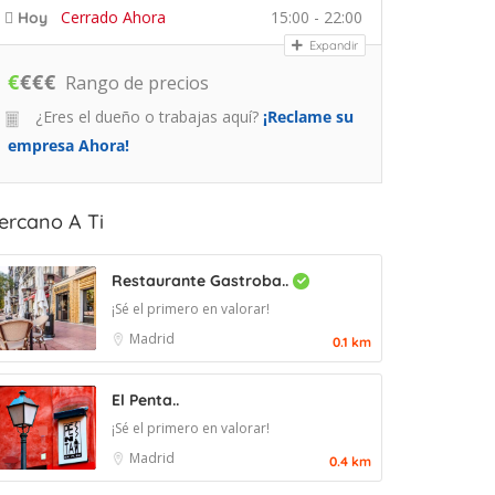
Cerrado Ahora
15:00 - 22:00
Hoy
Expandir
€
€
€
€
Rango de precios
¿Eres el dueño o trabajas aquí?
¡Reclame su
empresa Ahora!
ercano A Ti
Restaurante Gastroba..
¡Sé el primero en valorar!
Madrid
0.1 km
El Penta..
¡Sé el primero en valorar!
Madrid
0.4 km