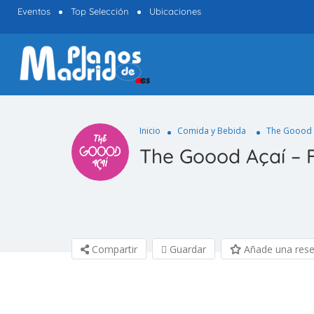
Eventos
Top Selección
Ubicaciones
Inicio
Comida y Bebida
The Goood A
The Goood Açaí – 
Compartir
Guardar
Añade una res