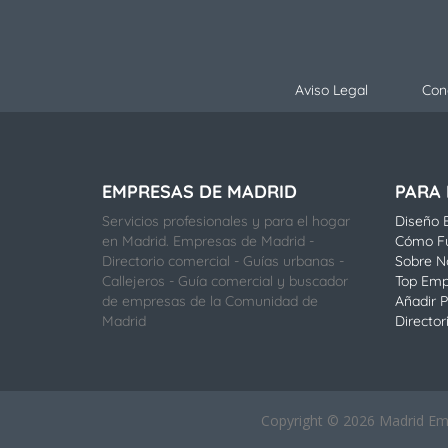
Aviso Legal
Con
EMPRESAS DE MADRID
PARA
Servicios profesionales y para el hogar
Diseño E
en Madrid. Empresas de Madrid -
Cómo F
Directorio comercial - Guías urbanas -
Sobre N
Callejeros - Guía comercial y buscador
Top Emp
de empresas de la Comunidad de
Añadir P
Madrid
Director
Copyright © 2026 Madrid Empr