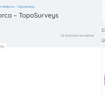
n Mallorca – TopoSurveys
orca – TopoSurveys
C
Sé el primero en opinar
Ú
eña