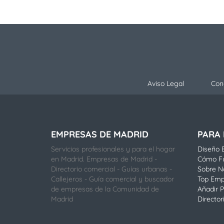
Aviso Legal
Con
EMPRESAS DE MADRID
PARA
Servicios profesionales y para el hogar
Diseño E
en Madrid. Empresas de Madrid -
Cómo F
Directorio comercial - Guías urbanas -
Sobre N
Callejeros - Guía comercial y buscador
Top Emp
de empresas de la Comunidad de
Añadir P
Madrid
Director