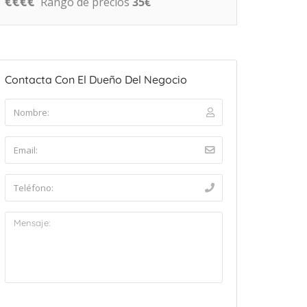
€
€
€
€
Rango de precios
35€
Contacta Con El Dueño Del Negocio