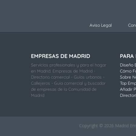
Aviso Legal
Con
EMPRESAS DE MADRID
PARA
Servicios profesionales y para el hogar
Diseño E
en Madrid. Empresas de Madrid -
Cómo F
Directorio comercial - Guías urbanas -
Sobre N
Callejeros - Guía comercial y buscador
Top Emp
de empresas de la Comunidad de
Añadir P
Madrid
Director
Copyright © 2026 Madrid Empr