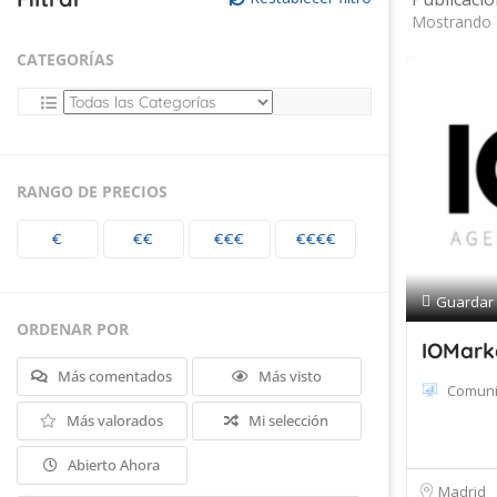
Mostrando 
CATEGORÍAS
RANGO DE PRECIOS
€
€€
€€€
€€€€
Guardar
ORDENAR POR
IOMarke
Más comentados
Más visto
Comuni
Más valorados
Mi selección
Abierto Ahora
Madrid