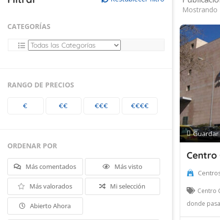
Mostrando 
CATEGORÍAS
RANGO DE PRECIOS
€
€€
€€€
€€€€
Guardar
ORDENAR POR
Centro 
Más comentados
Más visto
Centro
Más valorados
Mi selección
Centro C
donde pasar
Abierto Ahora