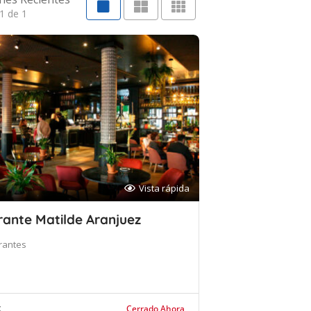
1 de 1
Vista rápida
ante Matilde Aranjuez
rantes
z
Cerrado Ahora