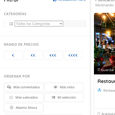
Mostrando 
CATEGORÍAS
RANGO DE PRECIOS
€
€€
€€€
€€€€
Guardar
ORDENAR POR
Restaur
Más comentados
Más visto
Restau
Más valorados
Mi selección
Abierto Ahora
Aranjue