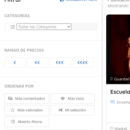
Mostrando 
CATEGORÍAS
RANGO DE PRECIOS
€
€€
€€€
€€€€
Guardar
ORDENAR POR
Escuela
Más comentados
Más visto
Enseña
Más valorados
Mi selección
Abierto Ahora
Madrid