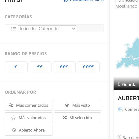
Mostrando 
CATEGORÍAS
RANGO DE PRECIOS
€
€€
€€€
€€€€
Guardar
ORDENAR POR
AUBERT
Más comentados
Más visto
Comerc
Más valorados
Mi selección
Abierto Ahora
Barcelo