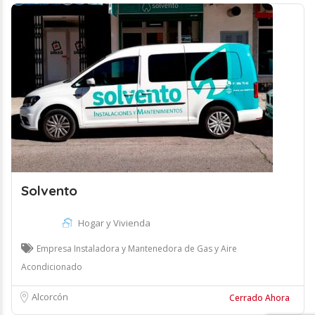
Solvento
Hogar y Vivienda
Empresa Instaladora y Mantenedora de Gas y Aire
Acondicionado
Alcorcón
Cerrado Ahora