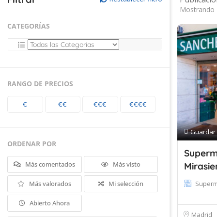
Mostrando 
CATEGORÍAS
RANGO DE PRECIOS
€
€€
€€€
€€€€
Guardar
ORDENAR POR
Superm
Más comentados
Más visto
Mirasie
Más valorados
Mi selección
Super
Abierto Ahora
Madrid