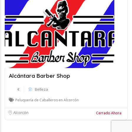
Alcántara Barber Shop
€
Belleza
Peluquería de Caballeros en Alcorcón
Alcorcón
Cerrado Ahora