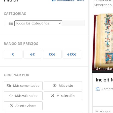
Mostrando 
CATEGORÍAS
RANGO DE PRECIOS
€
€€
€€€
€€€€
Guardar
ORDENAR POR
Incipit
Más comentados
Más visto
Comerc
Más valorados
Mi selección
Abierto Ahora
Madrid