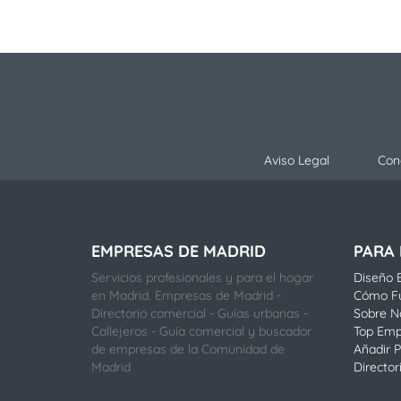
Aviso Legal
Con
EMPRESAS DE MADRID
PARA
Servicios profesionales y para el hogar
Diseño E
en Madrid. Empresas de Madrid -
Cómo F
Directorio comercial - Guías urbanas -
Sobre N
Callejeros - Guía comercial y buscador
Top Emp
de empresas de la Comunidad de
Añadir P
Madrid
Director