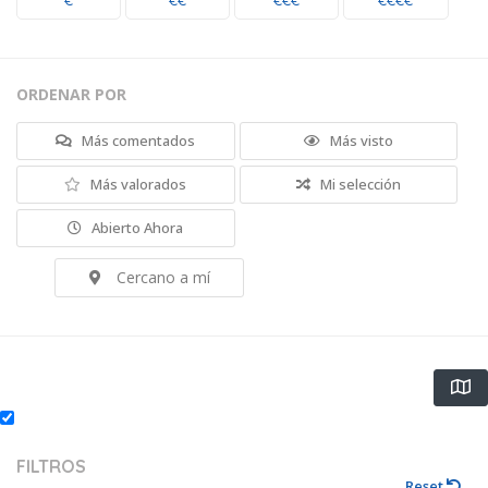
€
€€
€€€
€€€€
ORDENAR POR
Más comentados
Más visto
Más valorados
Mi selección
Abierto Ahora
Cercano a mí
FILTROS
Reset