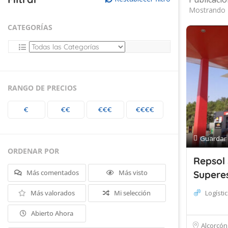
Mostrando 
CATEGORÍAS
RANGO DE PRECIOS
€
€€
€€€
€€€€
Guardar
ORDENAR POR
Repsol
Más comentados
Más visto
Supere
Más valorados
Mi selección
Logísti
Abierto Ahora
Alcorcón