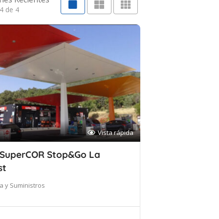
4 de 4
Vista rápida
 SuperCOR Stop&Go La
st
ca y Suministros