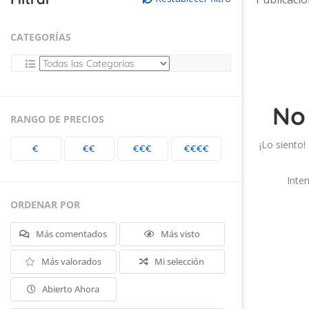
CATEGORÍAS
No
RANGO DE PRECIOS
¡Lo siento
€
€€
€€€
€€€€
Inte
ORDENAR POR
Más comentados
Más visto
Más valorados
Mi selección
Abierto Ahora