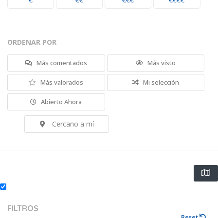
€
€€
€€€
€€€€
ORDENAR POR
Más comentados
Más visto
Más valorados
Mi selección
Abierto Ahora
Cercano a mí
FILTROS
Reset