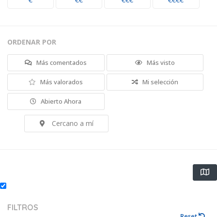
€
€€
€€€
€€€€
ORDENAR POR
Más comentados
Más visto
Más valorados
Mi selección
Abierto Ahora
Cercano a mí
FILTROS
Reset