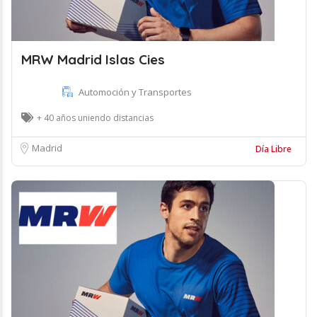
MRW Madrid Islas Cies
Automoción y Transportes
+ 40 años uniendo distancias
Madrid
Día Libre