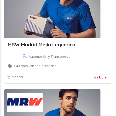
MRW Madrid Mejía Lequerica
Automoción y Transportes
+ 40 años uniendo distancias
Madrid
Día Libre