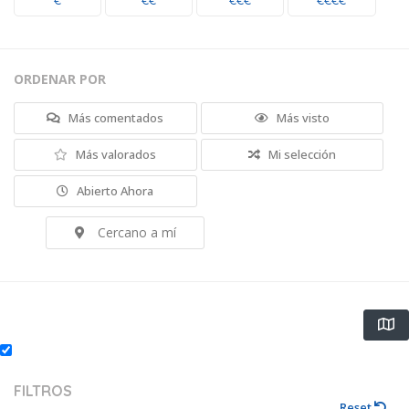
€
€€
€€€
€€€€
ORDENAR POR
Más comentados
Más visto
Más valorados
Mi selección
Abierto Ahora
Cercano a mí
FILTROS
Reset