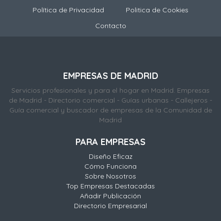
Política de Privacidad
Politica de Cookies
Contacto
EMPRESAS DE MADRID
Servicios profesionales y para el hogar en Madrid. Empresas
de Madrid - Directorio comercial - Guías urbanas - Callejeros -
Guía comercial y buscador de empresas de la Comunidad de
Madrid
PARA EMPRESAS
Diseño Eficaz
Cómo Funciona
Sobre Nosotros
Top Empresas Destacadas
Añadir Publicación
Directorio Empresarial