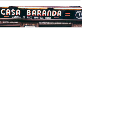
Vista rápida
aranda
 y Bebida
 Taberna de Paco Manteca
Abierto Ahora