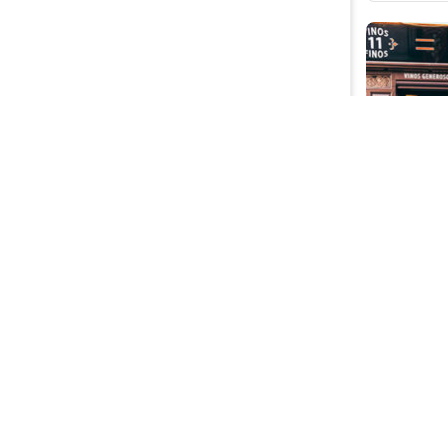
Guardar
Casa B
Comida
Antigua
Madrid