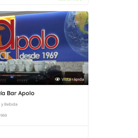
Vista rápida
ía Bar Apolo
 y Bebida
1969