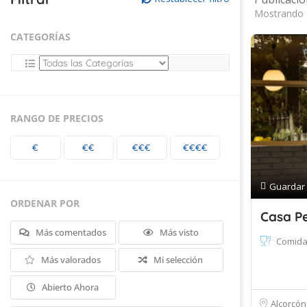
Mostrando 
CATEGORÍAS
RANGO DE PRECIOS
€
€€
€€€
€€€€
Guardar
ORDENAR POR
Casa P
Más comentados
Más visto
Comida
Más valorados
Mi selección
Abierto Ahora
Alcorcón