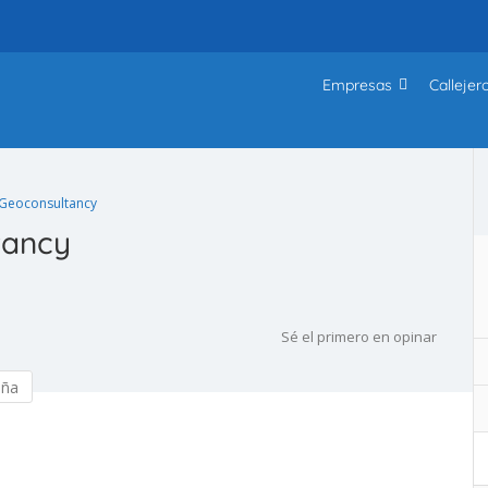
Empresas
Callejer
Geoconsultancy
tancy
Sé el primero en opinar
eña