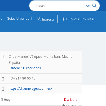
os
Guias Urbanas
Publicar Empresa
Ingresar
C. de Manuel Vázquez Montalbán, Madrid,
España
Obtener Direcciones
+34 914 80 00 10
https://channelsgeo.com.es/
Día Libre
Hoy
Expandir