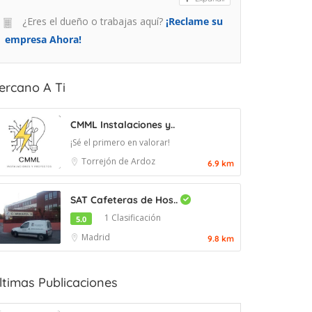
¿Eres el dueño o trabajas aquí?
¡Reclame su
empresa Ahora!
ercano A Ti
CMML Instalaciones y..
¡Sé el primero en valorar!
Torrejón de Ardoz
6.9 km
SAT Cafeteras de Hos..
1 Clasificación
5.0
Madrid
9.8 km
ltimas Publicaciones