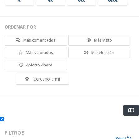
€
€€
€€€
€€€€
ORDENAR POR
Más comentados
Más visto
Más valorados
Mi selección
Abierto Ahora
Cercano a mí
FILTROS
Reset