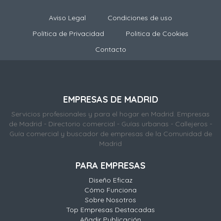
Aviso Legal
Condiciones de uso
Política de Privacidad
Politica de Cookies
Contacto
EMPRESAS DE MADRID
Servicios profesionales y para el hogar en Madrid. Empresas
de Madrid - Directorio comercial - Guías urbanas - Callejeros -
Guía comercial y buscador de empresas de la Comunidad de
Madrid
PARA EMPRESAS
Diseño Eficaz
Cómo Funciona
Sobre Nosotros
Top Empresas Destacadas
Añadir Publicación