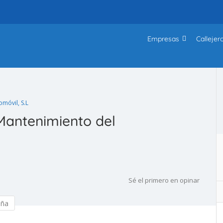
Empresas
Callejer
móvil, S.L
antenimiento del
Sé el primero en opinar
eña